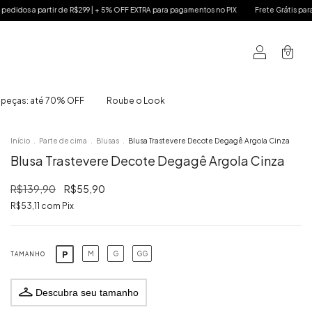
 para pagamentos no PIX
Frete Grátis para todo BR nos pedidos a partir de R$299 | +
0
 peças: até 70% OFF
Roube o Look
Início
.
Parte de cima
.
Blusas
.
Blusa Trastevere Decote Degagê Argola Cinza
Blusa Trastevere Decote Degagê Argola Cinza
R$139,90
R$55,90
R$53,11
com
Pix
P
M
G
GG
TAMANHO
Descubra seu tamanho