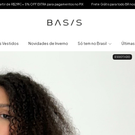
ntos no PIX
Frete Grátis para todo BR nos pedidos a partir de R$299 | + 5% OFF EXTRA
 Vestidos
Novidades de Inverno
Só tem no Brasil
Últimas
ESGOTADO