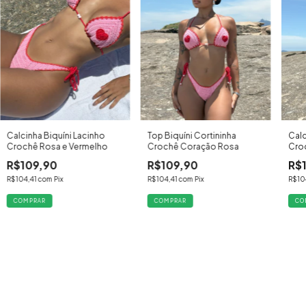
Calc
Calcinha Biquíni Lacinho
Top Biquíni Cortininha
Croc
Crochê Rosa e Vermelho
Crochê Coração Rosa
R$
R$109,90
R$109,90
R$10
R$104,41
com
Pix
R$104,41
com
Pix
CO
COMPRAR
COMPRAR