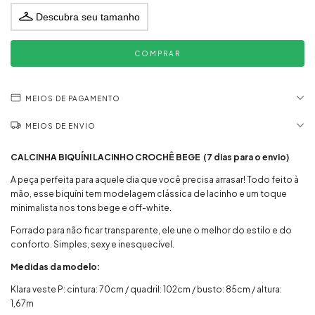
Descubra seu tamanho
MEIOS DE PAGAMENTO
MEIOS DE ENVIO
CALCINHA BIQUÍNI LACINHO CROCHÊ BEGE
(7 dias para o envio)
A peça perfeita para aquele dia que você precisa arrasar! Todo feito à
mão, esse biquíni tem modelagem clássica de lacinho e um toque
minimalista nos tons bege e off-white.
Forrado para não ficar transparente, ele une o melhor do estilo e do
conforto. Simples, sexy e inesquecível.
Medidas da modelo:
Klara veste P: cintura: 70cm / quadril: 102cm / busto: 85cm / altura:
1,67m