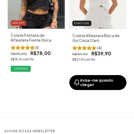
60
% OFF
ESGOTADO
Colete Fontana de
Colete Alfaiataria Risca de
Alfaiataria Frente Única
Giz Cinza Claro
Preto
(1)
(4)
R$78,00
R$39,90
R$195,00
R$159,90
R$74,10
com
Pix
R$37,91
com
Pix
COMPRAR
Avise-me quando
chegar!
ASSINE NOSSA NEWSLETTER