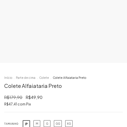
Início
.
Parte de cima
.
Colete
.
Colete Alfaiataria Preto
Colete Alfaiataria Preto
R$179,90
R$49,90
R$47,41
com
Pix
P
M
G
GG
XG
TAMANHO