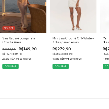
38
% OFF
Saia Itacaré Longa Tela
Mini
Mini Saia Crochê Off-White -
Crochê Areia
dias
7 dias para o envio
R$149,90
R$
R$279,90
R$239,90
R$142,41
com
Pix
R$26
R$265,91
com
Pix
2
x de
R$74,95
sem juros
4
x d
4
x de
R$69,98
sem juros
COMPRAR
CO
COMPRAR