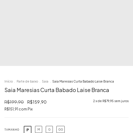
Início
.
Parte de baixo
.
Saia
.
Saia Maresias Curta Babado Laise Branca
Saia Maresias Curta Babado Laise Branca
R$199,90
R$159,90
2
x de
R$79,95
sem juros
R$151,91
com
Pix
P
M
G
GG
TAMANHO