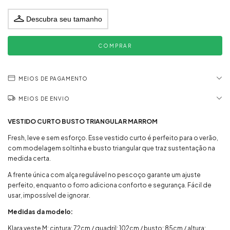
Descubra seu tamanho
MEIOS DE PAGAMENTO
MEIOS DE ENVIO
VESTIDO CURTO BUSTO TRIANGULAR MARROM
Fresh, leve e sem esforço. Esse vestido curto é perfeito para o verão,
com modelagem soltinha e busto triangular que traz sustentação na
medida certa.
A frente única com alça regulável no pescoço garante um ajuste
perfeito, enquanto o forro adiciona conforto e segurança. Fácil de
usar, impossível de ignorar.
Medidas da modelo:
Klara veste M: cintura: 72cm / quadril: 102cm / busto: 85cm / altura: