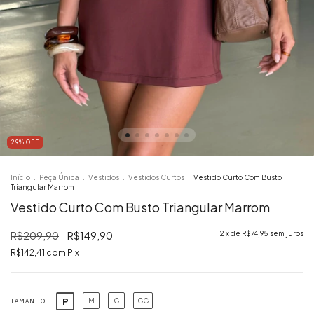
29
% OFF
Início
.
Peça Única
.
Vestidos
.
Vestidos Curtos
.
Vestido Curto Com Busto
Triangular Marrom
Vestido Curto Com Busto Triangular Marrom
R$209,90
R$149,90
2
x de
R$74,95
sem juros
R$142,41
com
Pix
P
M
G
GG
TAMANHO