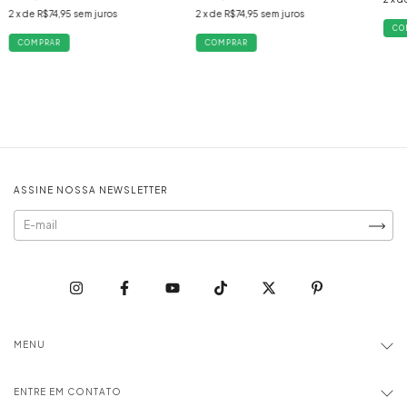
2
x de
R$74,95
sem juros
2
x de
R$74,95
sem juros
CO
COMPRAR
COMPRAR
ASSINE NOSSA NEWSLETTER
MENU
ENTRE EM CONTATO