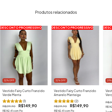
Produtos relacionados
DESCONTO PROGRESSIVO
DESCONTO PROGRESSIVO
DESC
32
% OFF
29
%
32
% OFF
Vestido Fairy Curto Franzido
Vest
Vestido Fairy Curto Franzido
Amarelo Manteiga
Verd
Verde Menta
(2)
(1)
R$2
R$149,90
R$149,90
R$219,90
R$219,90
R$14
R$142,41
com
Pix
R$142,41
com
Pix
2
x d